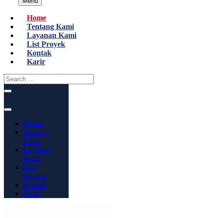
Menu
Home
Tentang Kami
Layanan Kami
List Proyek
Kontak
Karir
Home
Tentang
Kami
Layanan
Kami
List
Proyek
Kontak
Karir